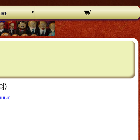
ню
j)
нные