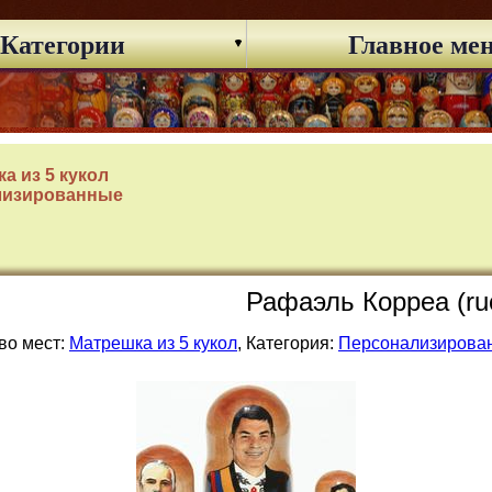
Категории
Главное ме
а из 5 кукол
лизированные
Рафаэль Корреа (ruc
во мест:
Матрешка из 5 кукол
, Категория:
Персонализирова