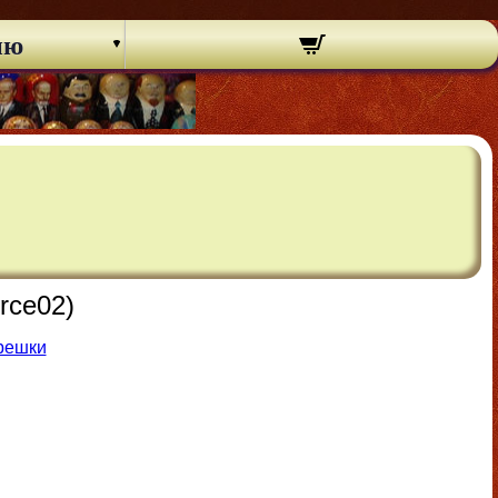
ню
rce02)
решки