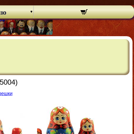
ню
5004)
решки