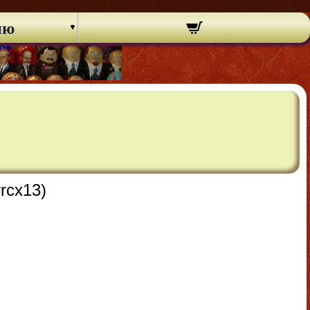
ню
rcx13)