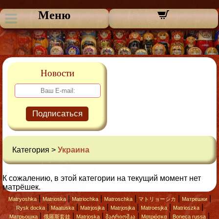
Меню
Новости
Подписаться
Категория >
Украина
К сожалению, в этой категории на текущий момент нет
матрёшек.
|
|
|
|
|
|
Matryoshka
Matrioska
Matriochka
Matroschka
マトリョーシカ
Матрешки
|
|
|
|
|
|
Rysk docka
Maatuska
Matrjosjka
Matrjosjka
Matroesjka
Matrioszka
|
|
|
|
|
|
Матрьошка
俄羅斯套娃
Matrjoska
მატრიოშკა
Ματριόσκα
Boneca russa