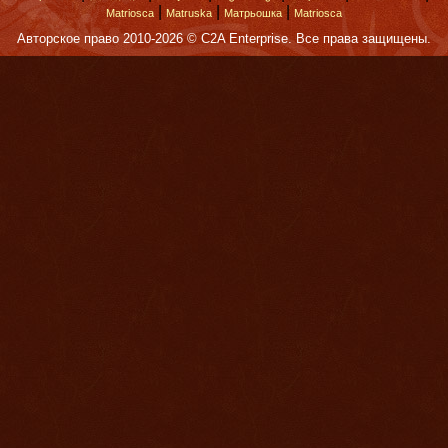
|
|
|
Matriosca
Matruska
Матрьошка
Matriosca
Авторское право 2010-2026 © C2A Enterprise. Все права защищены.