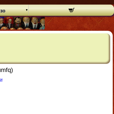
ню
umfq)
ки