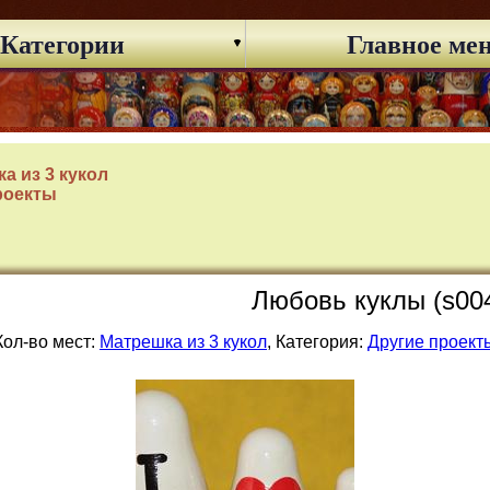
Категории
Главное ме
а из 3 кукол
роекты
Любовь куклы (s00
Кол-во мест:
Матрешка из 3 кукол
, Категория:
Другие проект