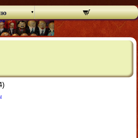
ню
4)
ы