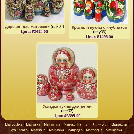
Деревянные матрешки
(rraz01)
Красный куклы с клубникой
Цена ₽3495.00
(rrcy03)
Цена ₽1495.00
Укладка куклы для детей
(rrer02)
Цена ₽3395.00
|
|
|
|
|
|
Matryoshka
Matrioska
Matriochka
Matroschka
マトリョーシカ
Матрешки
|
|
|
|
|
|
Rysk docka
Maatuska
Matrjosjka
Matrjosjka
Matroesjka
Matrioszka