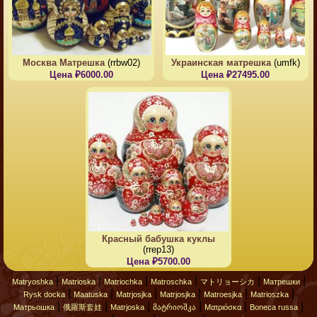
Москва Матрешка
(rrbw02)
Украинская матрешка
(umfk)
Цена ₽6000.00
Цена ₽27495.00
Красный бабушка куклы
(rrep13)
Цена ₽5700.00
|
|
|
|
|
|
Matryoshka
Matrioska
Matriochka
Matroschka
マトリョーシカ
Матрешки
|
|
|
|
|
|
Rysk docka
Maatuska
Matrjosjka
Matrjosjka
Matroesjka
Matrioszka
|
|
|
|
|
|
Матрьошка
俄羅斯套娃
Matrjoska
მატრიოშკა
Ματριόσκα
Boneca russa