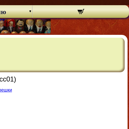
ню
cc01)
решки