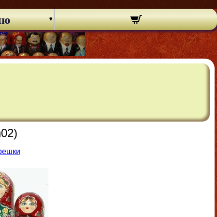
ню
02)
решки