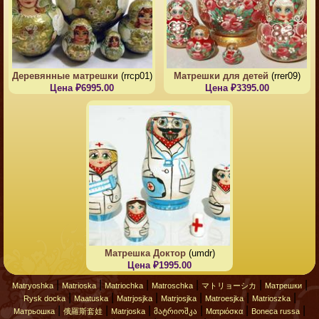
Деревянные матрешки
(rrcp01)
Матрешки для детей
(rrer09)
Цена ₽6995.00
Цена ₽3395.00
Матрешка Доктор
(umdr)
Цена ₽1995.00
|
|
|
|
|
|
Matryoshka
Matrioska
Matriochka
Matroschka
マトリョーシカ
Матрешки
|
|
|
|
|
|
Rysk docka
Maatuska
Matrjosjka
Matrjosjka
Matroesjka
Matrioszka
|
|
|
|
|
|
Матрьошка
俄羅斯套娃
Matrjoska
მატრიოშკა
Ματριόσκα
Boneca russa