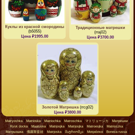
Куклы из красной смородины
Традиционные матрешки
(b5055)
(rraj02)
Цена ₽1995.00
Цена ₽3700.00
Золотой Матрешка
(rrcg02)
Цена ₽3800.00
|
|
|
|
|
|
Matryoshka
Matrioska
Matriochka
Matroschka
マトリョーシカ
Матрешки
|
|
|
|
|
|
Rysk docka
Maatuska
Matrjosjka
Matrjosjka
Matroesjka
Matrioszka
|
|
|
|
|
|
Матрьошка
俄羅斯套娃
Matrjoska
მატრიოშკა
Ματριόσκα
Boneca russa