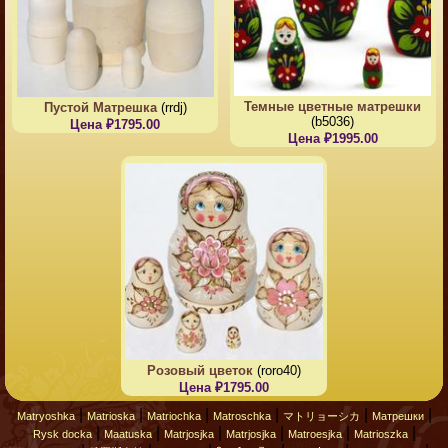
Темные цветные матрешки
Пустой Матрешка
(rrdj)
(b5036)
Цена ₽1795.00
Цена ₽1995.00
Розовый цветок
(roro40)
Цена ₽1795.00
|
|
|
|
|
|
Matryoshka
Matrioska
Matriochka
Matroschka
マトリョーシカ
Матрешки
|
|
|
|
|
|
Rysk docka
Maatuska
Matrjosjka
Matrjosjka
Matroesjka
Matrioszka