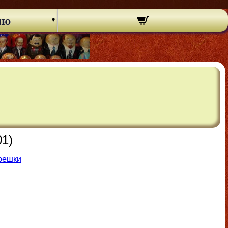
ню
01)
решки