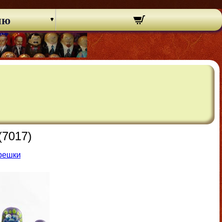
ню
(7017)
решки